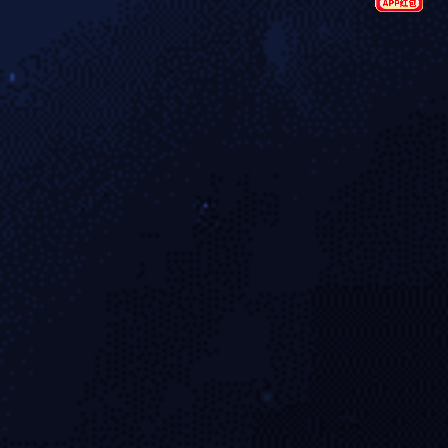
马主席竞选的重要性不可小觑。候选人必须
前发展的能力。这意味着他们需要超越个人
求短期政绩或个人声望。从长远来看，这样
创新。
在竞技水平还是商业发展层面，皇马会迎来
治理结构，还要善用外界资源，从而形成合
坚持开放沟通也是非常重要的一环，可以促
共赢局面。
 会员应参与决策方向”的观点为我们提供了
个日益复杂且竞争激烈的环境下，仅依靠传