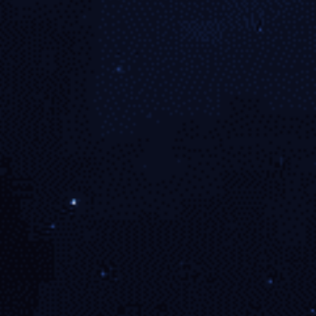
热门推荐
阿里纳斯称赞华子应获更
米切尔在录
多MVP关
展现对胜
2026-06-08
2026-06-30
推荐网站