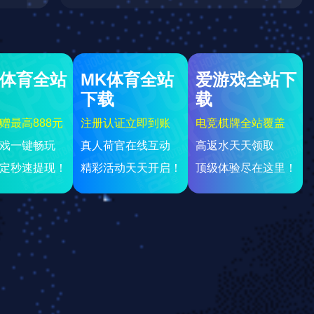
和规划是皇马未来发展的基石。
框架，对于皇马而言更是如此。在面对激烈
明确的发展目标才能让俱乐部在复杂多变的
仅仅包括球队战绩，还应包括青训体系、财
的人才引进策略和培养计划，为球队输送源
一个清晰的发展蓝图，使得各个部门能够协
化的方法有助于避免短期行为带来的风险。
展的信心。当会员看到俱乐部有明确的发展
时刻给予支持。因此，里克尔梅认为，在主
发展的思考与承诺。