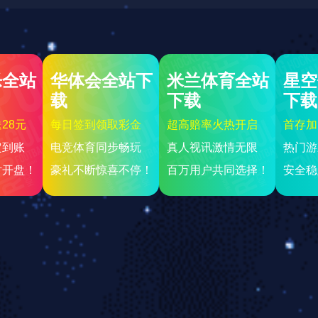
势。最后，通过总结呼应主题，强调理性的决策
1、中长期规划的重要性
中长期规划是任何一家成功俱乐部所必需的基础
的市场竞争和球员流动频繁的现状时，只有清晰
环境中保持竞争力。里克尔梅指出，这种规划不
务管理等多个维度。
具体来说，中长期规划可以帮助俱乐部制定合理
源不断的新鲜血液。此外，它还能为俱乐部提供
调运作，从而实现资源配置的最优化。这种系统
同时，中长期规划也能增强球迷对俱乐部未来发
方向时，他们更容易产生归属感，并愿意在关键
席竞选过程中，候选人必须充分展示其对中长期