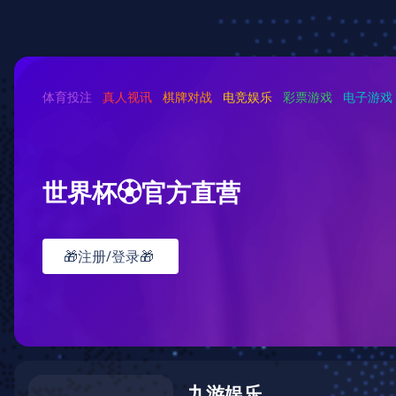
立即注册
尊龙官网首页
官网 
据平台
尊龙官网首页 OFFICIAL WEBSITE
自2022年创立以来，
尊龙官网首页
致力于为用户
杯、LPL在内的热门赛事直播与数据服务，广受