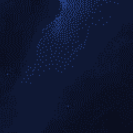
4、理性选择与未来展望
在经过上述分析后，可以看出理性的选择对于皇
具备扎实的平台理念，以及能够推动团队持续向
魅力，将注意力放在整体利益上，而不是单纯追
才能够赢得广泛支持，实现真正意义上的改革与
展望未来，如果能够做到以上几点，那么无论是
新的辉煌时代。在这个过程中，不仅要重视内部
力，共同推动俱乐部向着既定目标迈进。此外，
进不同利益群体之间相互理解，共同协作，实现
总结：
总之，“里克尔梅强调皇马主席竞选需中长期规划
一种全新的视角去理解现代足球管理之道。在这