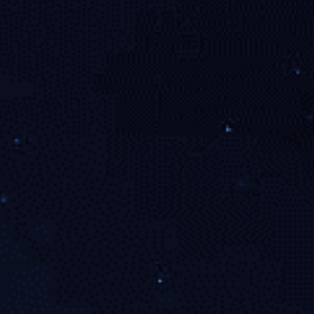
适应变化，通过科学合理的方法来进行管
和创造力的皇家马德里，全体成员共同努
每一位会员都将成为不可或缺的一部分，共
下一篇：
NBA对决分析：马刺客场挑战雷霆胜