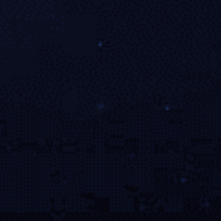
奇彼得辛普森辞
-08