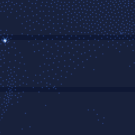
本文围绕里克尔梅对皇马主席竞选的看法进行深
员参与决策的必要性。首先，文章分析了中长期
论了会员在决策过程中的角色与权利，以及如何
外，文章还提及了未来挑战以及应对策略，以确