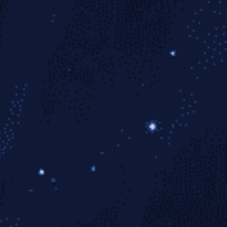
2、会员参与决策的重要性
会员作为俱乐部的核心利益相关者，其参与决策
强调，会员应该积极介入到主席竞选及其后的管
广大球迷对俱乐部事务的关注与责任感。通过投
于形成更加全面、理性的决策。
此外，当会员们主动参与到决策过程中时，他们
的建议。这些来自基层支持者的意见往往更贴近
制定战略方针时，将这些声音纳入考虑范围，是
为了鼓励更多会员参与到决策中来，里克尔梅还
顺畅。这可以通过定期举行座谈会、问卷调查等
自己的看法，从而营造出一种开放、包容的氛围
3、面临的挑战与应对策略