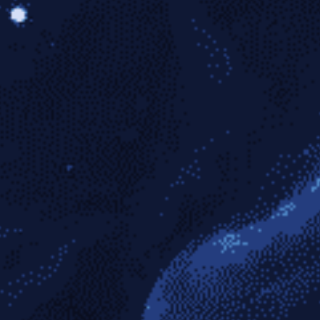
尽管拥有良好的发展规划和积极的会员参与，但
际足球市场上的激烈竞争，各大豪门纷纷加大投
有限或是需要进一步优化资源分配的皇马来说，
要采用灵活且前瞻性的财务管理策略，以确保俱
力。
另一个重要挑战则是在新冠疫情后恢复正常运营
来源受到严重影响，对整个足球行业造成了深远
应，通过创新商业模式，例如数字化转型或线上
强与赞助商、合作伙伴之间的信息沟通，也将有
最后，在人才方面，为了保持球队竞技实力并拓
急。这不仅需要良好的职业培训环境，还需建立
星。因此，应结合外部专家意见，与国内外知名
现人才培养战略布局上的长远目标。