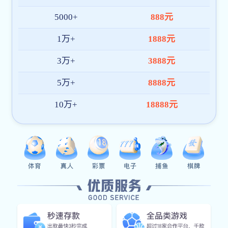
响力展开讨论，最后总结两位重要人物观点所反映出
的当代足球文化及其深远意义。通过这四个方面的详
细解析，读者将能够更全面地理解国米三冠王的辉煌
历史及其在足球界的重要性。
1、穆里尼奥对国米三冠王地位的看
法
穆里尼奥作为国际米兰夺得三冠王的重要教练，其观
点自然备受关注。他认为，国米在2009-2010赛季取
得的这一成就是不可动摇的历史地位。这一成就不仅
仅是奖杯数量上的积累，更是球队凝聚力和战术执行
力的体现。穆里尼奥执教期间，以其独特的个性和战
术理念，引领队伍走向巅峰，这让他对于国米历史的
重要性有着更深刻的理解。